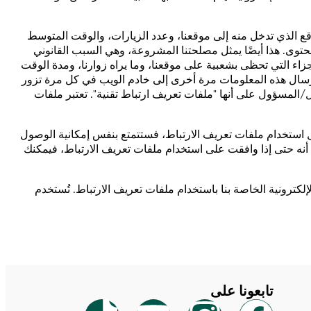
وقع الذي تدخل منه إلى موقعنا، وعدد الزيارات، والوقت المتوسط
محتوى. هذا أيضًا يمثل مصلحتنا المشروعة، وهي السبب القانوني
 (الكوكيز)، وعناوين IP، وأدوات تقنية أخرى تمكننا من تقييم الأجزاء التي تحظى بشعبية على موقعنا، وما يراه زوارنا، ومدة الوقت
إرسال هذه المعلومات مرة أخرى إلى خادم الويب في كل مرة تزور
/المسؤول على أنها "ملفات تعريف ارتباط تقنية". تعتبر ملفات
طيل استخدام ملفات تعريف الارتباط، فستتمتع بنفس إمكانية الوصول
أنه حتى إذا وافقت على استخدام ملفات تعريف الارتباط، فيمكنك
Google A. يجمع Google Analytics معلومات حول استخدام البوابة الإلكترونية الخاصة بنا باستخدام ملفات تعريف الارتباط. تُستخدم
تابعونا على