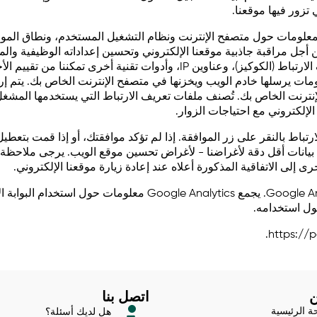
 تزور فيها موقعنا.
ثل المعلومات حول متصفح الإنترنت ونظام التشغيل المستخدم، ونطاق الم
 أجل مراقبة جاذبية موقعنا الإلكتروني وتحسين إعداداته الوظيفية وال
لمعالجة بياناتك. يتم معالجة البيانات المذكورة باستخدام ملفات تعريف الارتباط
مات يرسلها خادم الويب ويخزنها في متصفح الإنترنت الخاص بك. يتم 
الإنترنت الخاص بك. تُصنف ملفات تعريف الارتباط التي يستخدمها المشغل
الإلكتروني مع احتياجات الزوار.
رتباط بالنقر على زر الموافقة. إذا لم تؤكد موافقتك، أو إذا قمت بتع
 بيانات أقل دقة لأغراضنا - لأغراض تحسين موقع الويب. يرجى ملاحظة 
ى الاتفاقية المذكورة أعلاه عند إعادة زيارة موقعنا الإلكتروني.
نقوم بتحليل استخدام موقعنا الإلكتروني بشكل أكبر من خلال nalytics
حول استخدامه.
اتصل بنا
ة الرئيسية
هل لديك أسئلة؟