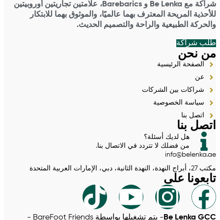
شراكة مع Be Lenka و Barebarics، علامتين تجاريتين أوروبيتين
للأحذية المريحة المعترف بهما عالميًا، والموثوق بهما للابتكار
والحركة الطبيعية والراحة والتصميم الحديث.
طلب شراكة
من نحن
الصفحة الرئيسية
عن
شراكات بين الشركات
سياسة الخصوصية
اتصل بنا
اتصل بنا
هل لديك أسئلة؟
من فضلك لا تتردد في الاتصال بنا.
info@belenka.ae
مكتب 27، أبراج النهدة، النهدة الثانية، دبي، الإمارات العربية المتحدة
تابعونا على
Be Lenka GCC
- يتم تشغيلها بواسطة BareFoot Friends -