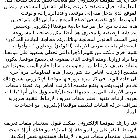
عند زيارتك لموقعنا الإلكتروني، يتم معالجة بعض بياناتك تلقائيًا، مثل
المعلومات حول متصفح الإنترنت ونظام التشغيل المستخدم، ونطاق
الموقع الذي تدخل منه إلى موقعنا، وعدد الزيارات، والوقت
المتوسط الذي تقضيه في تصفح الموقع، وما إلى ذلك. يتم تخزين
هذه البيانات من أجل مراقبة جاذبية موقعنا الإلكتروني وتحسين
إعداداته الوظيفية والمحتوى. هذا أيضًا يمثل مصلحتنا المشروعة،
وهي السبب القانوني لمعالجة بياناتك. يتم معالجة البيانات المذكورة
باستخدام ملفات تعريف الارتباط (الكوكيز)، وعناوين IP، وأدوات
تقنية أخرى تمكننا من تقييم الأجزاء التي تحظى بشعبية على موقعنا،
وما يراه زوارنا، ومدة الوقت الذي يقضونه في تصفح موقعنا. تتكون
ملفات تعريف الارتباط من معلومات يرسلها خادم الويب ويخزنها في
متصفح الإنترنت الخاص بك. يتم إرسال هذه المعلومات مرة أخرى
إلى خادم الويب في كل مرة تزور فيها موقعنا الإلكتروني. يسمح ذلك
لخادم الويب بتحديد وتتبع متصفح الإنترنت الخاص بك. تُصنف ملفات
تعريف الارتباط التي يستخدمها المشغل/المسؤول على أنها "ملفات
تعريف ارتباط تقنية". تعتبر ملفات تعريف الارتباط التقنية ضرورية
لمراقبة حركة البيانات لتكييف موقعنا الإلكتروني مع احتياجات
الزوار.
عند زيارتك لموقعنا الإلكتروني، يمكنك قبول استخدام ملفات تعريف
الارتباط بالنقر على زر الموافقة. إذا لم تؤكد موافقتك، أو إذا قمت
بتعطيل استخدام ملفات تعريف الارتباط، فستتمتع بنفس إمكانية