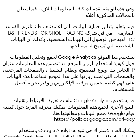
وفي هذه الوثيقة نقدم لك كافة المعلومات اللازمة فيما يتعلق
بالمجالات المذكورة أعلاه.
فيما يتعلق بتدابير حماية البيانات التي اعتمدناها، فإننا نلتزم بالقواعد
الصارمة – من في شركة B&F FRIENDS FOR SHOE TRADING
LLC لديه حق الوصول إلى البيانات الشخصية، وكذلك أي البيانات
الشخصية التي يُسمح له بمعالجتها.
يستخدم هذا الموقع Google Analytics لجمع وتحليل المعلومات
حول كيفية استخدام الزوار للموقع. قد تتضمن هذه المعلومات عنوان
IP الخاص بك، ونوع المتصفح، ونظام التشغيل، والصفحات المرجعية،
والصفحات التي تمت زيارتها على هذا الموقع. تساعدنا هذه البيانات
على فهم كيفية تحسين موقعنا الإلكتروني وتوفير تجربة أفضل
للمستخدم.
قد يستخدم Google Analytics ملفات تعريف الارتباط وتقنيات
التتبع الأخرى لجمع هذه المعلومات. يمكنك معرفة المزيد حول كيفية
قيام Google بجمع البيانات ومعالجتها هنا:
https://policies.google.com/privacy
يمكنك إلغاء الاشتراك في تتبع Google Analytics باستخدام