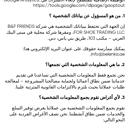
الوظيفة الإضافية للمتصفح لإلغاء الاشتراك في Google Analytics:
https://tools.google.com/dlpage/gaoptout
1. من هو المسؤول عن بياناتك الشخصية ؟
إن الجهة التي تحتفظ ببياناتك الشخصية هي شركة B&F FRIENDS
FOR SHOE TRADING LLC، ومقرها شركة محلية في مبنى البنك
العربي – مكتب 103، طريق بني ياس، دبي.
يمكنك ممارسة حقوقك على عنوان البريد الإلكتروني هذا:
.
info@belenka.ae
2. ما هي المعلومات الشخصية التي نجمعها؟
نحن نجمع فقط المعلومات الشخصية التي تساعدنا في تقديم
خدماتنا ضمن نطاق أعمالنا ولحماية مصالحنا المشروعة – لمعالجة
طلبات عملائنا بحيث نلتزم بالالتزامات القانونية المترتبة علينا.
3. لأي أغراض نقوم بجمع المعلومات الشخصية؟
نقوم بجمع المعلومات الشخصية من عملائنا بغرض توفير السلع
والخدمات ضمن نطاق أنشطتنا. نحن نصف الأغراض الفردية على
النحو التالي: