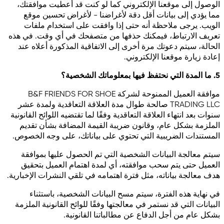
الوصول إلى موقعنا الإلكتروني كما لو كنت قد أعطيت موافقتك،
مما يؤدي إلى بيانات أقل دقة لأغراضنا - لأغراض تحسين موقع
الويب. يرجى ملاحظة أنه حتى إذا وافقت على استخدام ملفات
تعريف الارتباط، فيمكنك حذفها من متصفحك في أي وقت. في هذه
الحالة، سيتم دعوتك مرة أخرى إلى الاتفاقية المذكورة أعلاه عند
إعادة زيارة موقعنا الإلكتروني.
5. ما المدة التي نحتفظ فيها بمعلوماتك الشخصية؟
موافقة العميل الممنوحة لشركة B&F FRIENDS FOR SHOE
TRADING LLC صالحة طوال مدة العلاقة التعاقدية ولمدة عشر
سنوات بعد انتهاء العلاقة التعاقدية وفقًا لما تقتضيه اللوائح القانونية
الملزمة بشكل عام، وقانون ضريبة القيمة المضافة بشأن تقديم
المستندات الضريبية التي تحتوي على بياناتك، على وجه الخصوص.
سيتم معالجة البيانات الشخصية التي تم الحصول عليها بموافقة
العميل حتى يتم سحب موافقته، أي لمدة اهتمام العميل بتحقيق
هدف معالجة بياناته، مثل فترة اهتمامه في تلقي النشرات الإخبارية.
في نهاية هذه الفترة، سيتم مسح البيانات الشخصية، باستثناء
البيانات التي قد نستمر في معالجتها وفقًا للوائح القانونية الملزمة
بشكل عام من أجل الدفاع عن مطالباتنا القانونية.