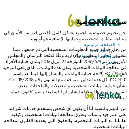
سياسة الخصوصية
نحن نحترم خصوصية الجميع بشكل كامل. أقصى قدر من الأمان في
معالجة بياناتك الشخصية وحمايتها الإضافية هو أولويتنا.
الصفحة الرئيسية
من أجل حماية جميع المعلومات الشخصية التي تم جمعها، قمنا
عن الشركة
بتطبيق التدابير التنظيمية والإدارية وفقًا للائحة البرلمان والمجلس
شراكات بين الشركات
الأوروبي رقم 2016/679 المؤرخة 27 أبريل 2016 بشأن حماية الأفراد
اتصل بنا
في معالجة البيانات الشخصية ونقل هذه البيانات ، الذي يلغي التوجيه
95/46 / EC (لائحة حماية البيانات، والمشار إليها فيما بعد باسم
Arabic
"GDPR"). كل هذه التدابير متوافقة مع القانون رقم 18/2018 Coll.
بشأن حماية البيانات الشخصية والتعديلات والملحقات لبعض
القوانين، بصيغتها المعدلة (يشار إليها فيما بعد باسم "قانون حماية
البيانات الشخصية").
من المهم بالنسبة لنا أن يكون أي شخص يستخدم خدمات شركتنا
على علم جيد بأسباب وطرق معالجة البيانات الشخصية، وكيفية
تعاملنا مع البيانات الشخصية، والحقوق التي يحددها القانون لمعالجة
البيانات الشخصية.