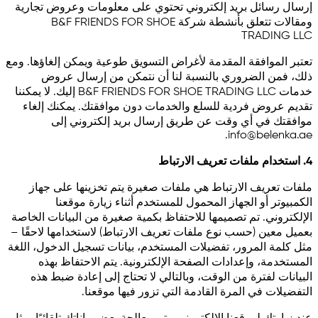
إرسال رسائل بريد إلكتروني تحتوي على معلومات وعروض تجارية
ومقالات تتعلق بأنشطة شركة B&F FRIENDS FOR SHOE
TRADING LLC
تعتبر الموافقة المقدمة لأغراض التسويق طوعية ويمكن إلغاؤها. ومع
ذلك، فمن الضروري بالنسبة لنا أن نتمكن من إرسال عروض
خدمات B&F FRIENDS FOR SHOE TRADING LLC إليك. لا يمكننا
تقديم عروض فردية للسلع والخدمات دون موافقتك. يمكنك إلغاء
موافقتك في أي وقت عن طريق إرسال بريد إلكتروني إلى
.
info@belenka.ae
4. استخدام ملفات تعريف الارتباط
ملفات تعريف الارتباط هي ملفات صغيرة يتم تخزينها على جهاز
الكمبيوتر أو الجهاز المحمول للمستخدم أثناء زيارة موقعنا
الإلكتروني. تم تصميمها للاحتفاظ بكمية صغيرة من البيانات الخاصة
بعميل معين (حسب نوع ملفات تعريف الارتباط) لاستخدامها لاحقًا –
مثل كلمة المرور، تفضيلات المستخدم، بيانات تسجيل الدخول، اللغة
المستخدمة، وإعدادات الصفحة الإلكترونية. يتم الاحتفاظ بهذه
البيانات لفترة من الوقت، وبالتالي لا تحتاج إلى إعادة ضبط هذه
التفضيلات في المرة القادمة التي تزور فيها موقعنا.