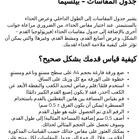
جدول المقاسات - بيلسيما
يشير جدول المقاسات إلى الطول الداخلي وعرض الحذاء
بالسنتيمتر. عند اختيار مقاس الحذاء، من الضروري مراعاة جوانب
أخرى بالإضافة إلى جدول مقاسات الحذاء (فيزيولوجيا القدم -
الشكل، وعرض أصابع القدم، ومشط القدم، وغيرها) والتي يمكن أن
تؤثر على كيفية ملاءمة الحذاء لقدمك.
كيفية قياس قدمك بشكل صحيح؟
ضع ورقة فارغة بحجم A4 على سطح مستوٍ وناعم ومستوٍ.
خطوة على الورقة مع كل وزنك على الساق.
استخدم قلمًا/قلم رصاص لتحديد الكعب والنقطة الأبعد عن
الكعب (احذر، فقد لا يكون إصبع القدم الكبير دائمًا)
قم بقياس المسافة بين هاتين النقطتين بالقدم باستخدام
المسطرة (يمكن أن يكون الفرق ± 0.5 سم)
الرقم الذي تم الحصول عليه هو طول القدم
أضف 0.5 سم إضافية (المساحة المثالية) إلى طول القدم،
وسوف تحصل على الحجم المثالي لحذائك.
يمكنك العثور على مقاس حذائك حسب القياسات المذكورة
أعلاه من خلال الرجوع إلى جدول المقاسات لكل منتج على