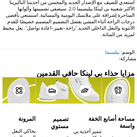
استعدي للصيف مع الإصدار الجديد والمحسن من أحذيتنا الباليرينا
الأكثر شعبية بي لينكا بيليسيما 2.0. سيضفي تصميمها وألوانها
الساحرة إشراقة على ملابسك اليومية والمسائية. استمتعي بأقصى
درجات الراحة أثناء المشي بفضل التصميم المصمم خصيصًا للقدم
الأنثوية والنعل الداخلي الجديد "راحة-تغيير-اعادة تواصل". نعل مخيط
لمزيد من المتانة.
الوسم:
بيلسيما
مشاركة:
مزايا حذاء بي لينكا حافي القدمين
مساحة أصابع
المرونة
الخفة
تصميم
واسعة
مستوي
يحاكي النعل
تتميز أحذية بي