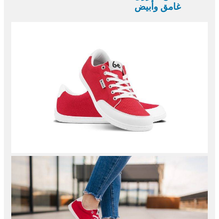
غامق وأبيض