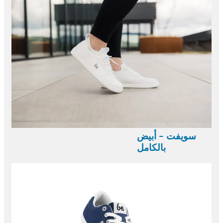
سويفت - أبيض
بالكامل