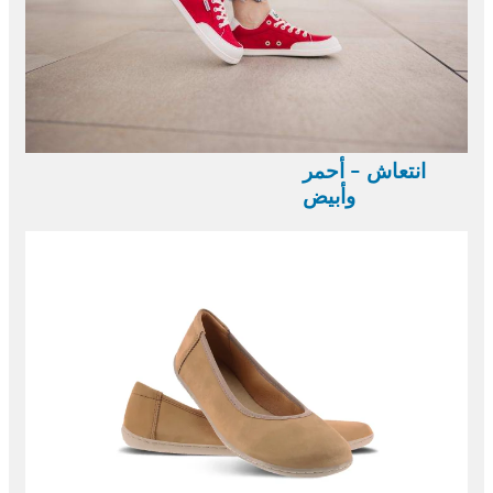
انتعاش - أحمر
وأبيض