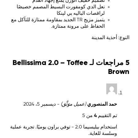
تصميم خفيف الوزن يمنع إجهاد القدم
نعل الدي كومفورت البسيط المصمم خصيصًا
لراقصات الباليه بي لينكا
يتميز مزيج TR الجديد بمقاومة ممتازة للتآكل مع
الحفاظ على مرونة ممتازة.
النوع: أحذية المدينة
5 مراجعات لـ
Bellissima 2.0 – Toffee
Brown
حمد المنصوري
(عميل موَثَّق)
-
ديسمبر 5، 2024
تم التقييم
4
من 5
استخدام بيليسيما 2.0 - توفي براون يوميًا. تجربة عملية
وسلسة للغاية.