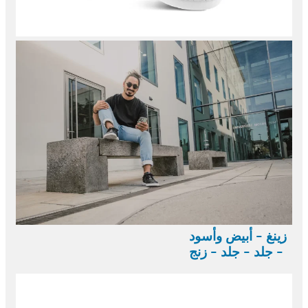
زينغ - أبيض وأسود
- جلد - جلد - زنج