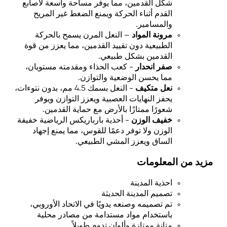
شكل القدمين، مما يوفر مساحة واسعة لأصابع
القدم أثناء الحركة ويمنع الضغط غير المريح
والمسامير.
مرونة المواد
– النعل المرن يسمح بالحركة
الطبيعية دون تقييد القدمين، مما يعزز من قوة
القدمين بشكل طبيعي.
صفر انحدار
- كعب الحذاء ومقدمته مستويان،
مما يحسن الوضعية والتوازن.
نعل متكيف
- النعل بسمك 4.5 مم، بدون نتوءات،
يحفز النهايات العصبية ويعزز التوازن ويوفر
شعورًا ممتازًا بالأرض مع حماية القدمين.
خفيف الوزن
- أحذية بارباريكس الرياضية خفيفة
الوزن ولا توفر دعمًا للقوس، مما يمنع إجهاد
الساق ويعزز المشي الطبيعي.
مزيد من المعلومات
احذية المدينة
تصميم المدينة الحديثة
تم تصميمه وصنعه يدويًا في الاتحاد الأوروبي،
باستخدام مواد مستدامة من مصادر محلية
متانة ممتازة وألوان تدوم طويلاً