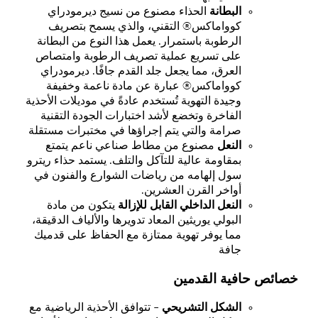
البطانة
الحذاء مصنوع من نسيج ديرمودراي
كوواماكس® التقني، والذي يسمح بتصريف
الرطوبة باستمرار. يعمل هذا النوع من البطانة
على تسريع عملية تصريف الرطوبة وامتصاص
العرق، مما يجعل جلد القدم جافًا. ديرمودراي
كوواماكس® عبارة عن مادة ناعمة وخفيفة
وجيدة التهوية تُستخدم عادةً في موديلات الأحذية
الفاخرة وتخضع لأشد اختبارات الجودة التقنية
صرامة والتي يتم إجراؤها في مختبرات مستقلة
النعل
مصنوع من مطاط صناعي ناعم يتمتع
بمقاومة عالية للتآكل والتلف. يستمد حذاء ريترو
سول إلهامه من رياضات الشوارع والفنون في
أواخر القرن العشرين.
النعل الداخلي القابل للإزالة
يتكون من مادة
البولي يوريثين المعاد تدويرها والألياف الدقيقة،
مما يوفر تهوية ممتازة مع الحفاظ على قدميك
جافة
خصائص حافية القدمين
الشكل التشريحي
- تتوافق الأحذية الرياضية مع