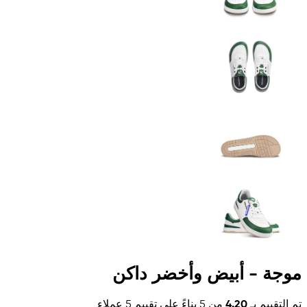
موجة - أبيض وأخضر داكن
تم التقييم بـ
4.20
من 5 بناءً على تقييم
5
عملاء