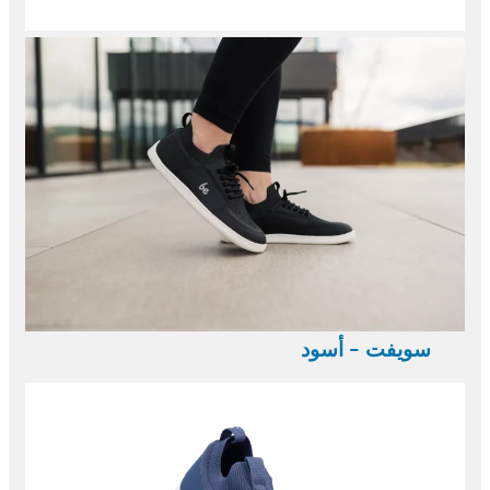
سويفت - أسود