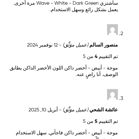
سأشتري Wave - White - Dark Green مرة أخرى.
يعمل بشكل رائع وسهل الاستخدام.
منصور السالم
(عميل موَثَّق)
-
12 نوفمبر 2024
تم التقييم
4
من 5
موجة - أبيض - أخضر داكن اللون الأخضر الداكن يطابق
الوصف. أنا راضٍ عنه.
عائشة الشحي
(عميل موَثَّق)
-
أبريل 10, 2025
تم التقييم
5
من 5
موجة - أبيض - أخضر داكن فاجأني. سهل الاستخدام