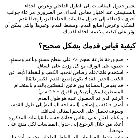
يشير جدول المقاسات إلى الطول الداخلي وعرض الحذاء
بالسنتيمتر. عند اختيار مقاس الحذاء، من الضروري مراعاة جوانب
أخرى بالإضافة إلى جدول مقاسات الحذاء (فيزيولوجيا القدم -
الشكل، وعرض أصابع القدم، ومشط القدم، وغيرها) والتي يمكن أن
تؤثر على كيفية ملاءمة الحذاء لقدمك.
كيفية قياس قدمك بشكل صحيح؟
ضع ورقة فارغة بحجم A4 على سطح مستوٍ وناعم ومستوٍ.
خطوة على الورقة مع كل وزنك على الساق.
استخدم قلمًا/قلم رصاص لتحديد الكعب والنقطة الأبعد عن
الكعب (احذر، فقد لا يكون إصبع القدم الكبير دائمًا)
قم بقياس المسافة بين هاتين النقطتين بالقدم باستخدام
المسطرة (يمكن أن يكون الفرق ± 0.5 سم)
الرقم الذي تم الحصول عليه هو طول القدم
أضف 0.5 سم إضافية (المساحة المثالية) إلى طول القدم،
وسوف تحصل على الحجم المثالي لحذائك.
يمكنك العثور على مقاس حذائك حسب القياسات المذكورة
أعلاه من خلال الرجوع إلى جدول المقاسات لكل منتج على
موقعنا.
يشير جدول المقاسات إلى الطول الداخلي وعرض أحذيتنا