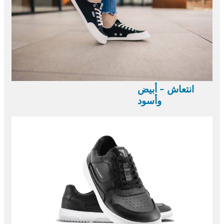
انتعاش - أبيض
وأسود