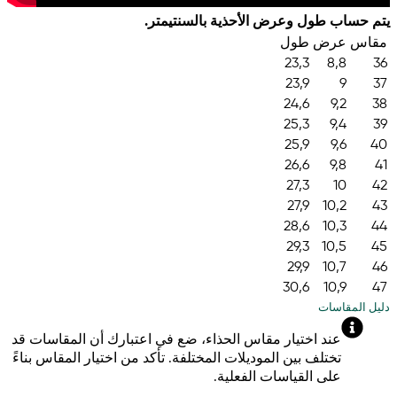
يتم حساب طول وعرض الأحذية بالسنتيمتر.
مقاس
عرض
طول
23,3
8,8
36
23,9
9
37
24,6
9,2
38
25,3
9,4
39
25,9
9,6
40
26,6
9,8
41
27,3
10
42
27,9
10,2
43
28,6
10,3
44
29,3
10,5
45
29,9
10,7
46
30,6
10,9
47
دليل المقاسات
عند اختيار مقاس الحذاء، ضع في اعتبارك أن المقاسات قد
تختلف بين الموديلات المختلفة. تأكد من اختيار المقاس بناءً
على القياسات الفعلية.