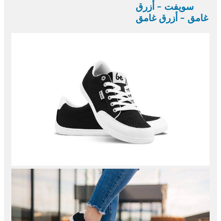
سويفت - أزرق
غامق - أزرق غامق