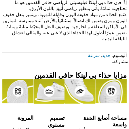
إذًا فإن حذاء بي لينكا فيلوسيتي الرياضي حافي القدمين هو ما
تحتاجينه تمامًا. يأتي بمظهر رياضي أنيق باللون الأزرق.
صُنع الحذاء من مواد خفيفة الوزن وقابلة للتهوية، ويتميز بنعل خفيف
الوزن ومرن يضمن لك اتصالاً استثنائياً بالأرض أثناء ممارسة التمارين
في الأماكن المغلقة والخارجية. ويضيف النعل المخيّط متانةً ومتانةً
تضمن عمرًا أطول لهذا الحذاء الذي لا غنى عنه والمثالي لعشاق
اللياقة البدنية.
الوسوم:
جديد
,
سرعة
مشاركة:
مزايا حذاء بي لينكا حافي القدمين
مساحة أصابع
المرونة
الخفة
تصميم
واسعة
مستوي