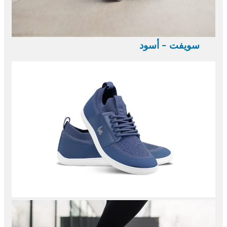
سويفت - أسود