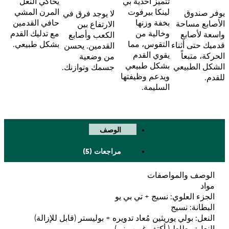
يحاكي النعل
تتميز أحذية بي
المرن المشي
لينكا بيرفوت
يوفر صندوق
لا يوجد فرق في
حافي القدمين
بخفة وزنها
الأصابع مساحة
الارتفاع بين
مع تدليك القدم
وخالية من
واسعة لأصابع
الكعب وأصابع
بشكل طبيعي.
التقوس، مما
قدميك حتى أثناء
القدمين. يحسن
يقوي القدم
الحركة، متبعاً
من وضعية
بشكل طبيعي
الشكل الطبيعي
جسمك وتوازنك.
ويدعم وظيفتها
للقدم.
السليمة.
الوصف
مراجعات (5)
الوصف والمواصفات
مواد
الجزء العلوي: نسيج + تي بي يو
البطانة: نسيج
النعل: بولي يوريثين مُعاد تدويره + بوليستر (قابل للإزالة)