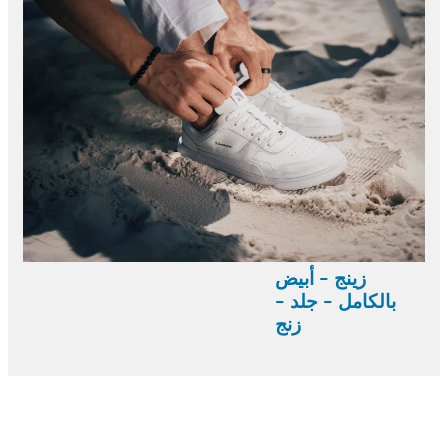
زينج - أبيض
بالكامل - جلد -
زنج