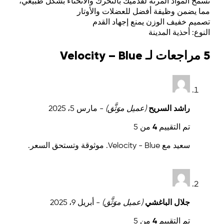
تسمح المواد المرنة لقدميك بالتحرك والانحناء بشكل طبيعي،
مما يضمن وظيفة أفضل للعضلات والأوتار
تصميم خفيف الوزن يمنع إجهاد القدم
النوع: أحذية المدينة
5 مراجعات لـ
Velocity – Blue
راشد السريح
(عميل موَثَّق)
-
مارس 5، 2025
تم التقييم
4
من 5
سعيد مع Velocity - Blue. موثوقة وتستحق السعر.
جلال الباغشي
(عميل موَثَّق)
-
أبريل 9، 2025
تم التقييم
4
من 5