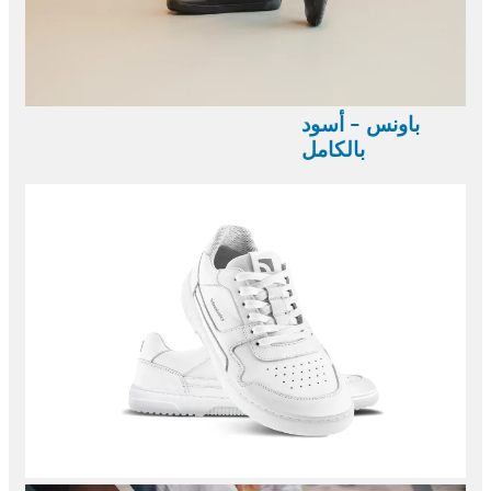
باونس - أسود
بالكامل