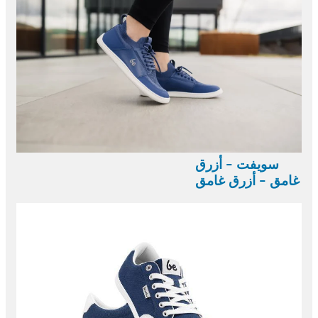
سويفت - أزرق
غامق - أزرق غامق