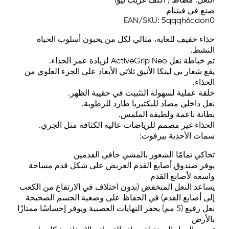
النعل: مطاط ( أكتف غريب نيو)
صنع في فيتنام
EAN/SKU: 5qqqh6cdon0
حذاء خفيف للغاية، مثالي لكل من يحبون أسلوب الحياة
النشط.
تم خياطة نعل ActiveGrip Neo لزيادة عمر الحذاء.
يقع شعار بي لينكا الأنيق ثلاثي الأبعاد على الجزء العلوي من
الحذاء.
حلقة عملية لسهولة التثبيت في حقيبة الظهر.
نعل داخلي مضاد للبكتيريا طارد للرطوبة.
بطانة ناعمة ولطيفة الملمس.
الحذاء غير مصمم للرياضات عالية الكثافة مثل الجري.
سمات الأحذية بيرفوت:
تحاكي تمامًا الشعور بالمشي حافي القدمين
يوفر صندوق أصابع القدم العريض على شكل قدم مساحة
واسعة لأصابع القدم
يساعد النعل المنخفض (بدون اختلاف في الارتفاع من الكعب
إلى أصابع القدم) في الحفاظ على وضعية الجسم الصحيحة
نعل رفيع (5 مم) يحفز النهايات العصبية ويوفر إحساسًا ممتازًا
بالأرض