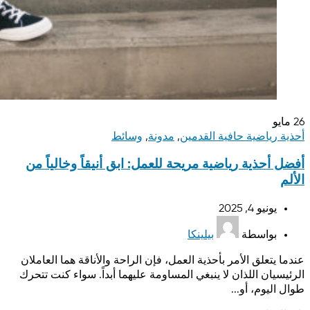
26
مايو
أحذية رياضية حافية القدمين
,
مدونة
,
وسائط
أفضل أحذية رياضية مريحة للعمل: ابق أنيقاً وخالياً من
الألم
يونيو 4, 2025
بواسطة
بيلينكا
عندما يتعلق الأمر بأحذية العمل، فإن الراحة والأناقة هما العاملان
الرئيسيان اللذان لا ينبغي المساومة عليهما أبداً. سواء كنت تتحرك
طوال اليوم، أو...