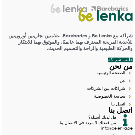
شراكة مع Be Lenka و Barebarics، علامتين تجاريتين أوروبيتين
للأحذية المريحة المعترف بهما عالميًا، والموثوق بهما للابتكار
والحركة الطبيعية والراحة والتصميم الحديث.
طلب شراكة
من نحن
الصفحة الرئيسية
عن
شراكات بين الشركات
سياسة الخصوصية
اتصل بنا
اتصل بنا
هل لديك أسئلة؟
من فضلك لا تتردد في الاتصال بنا.
info@belenka.ae