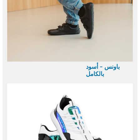
باونس - أسود
بالكامل