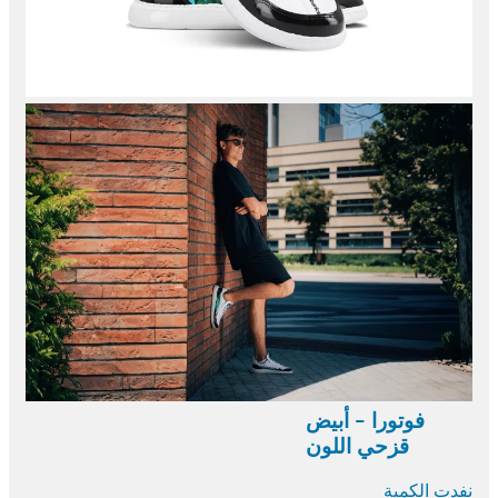
فوتورا - أبيض
قزحي اللون
نفدت الكمية