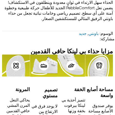
الحذاء سهل الارتداء في ثوانٍ معدودة وينطلقون في الاستكشاف!
يضمن نعل PebbleComfort الجديد للأطفال حركة طبيعية وخطوة
آمنة على أي سطح. تصميم رياضي وخامات نباتية تجعل من حذاء
باونتي الرفيق المثالي للمستكشفين الصغار.
الوسوم:
باونتي
,
جديد
مشاركة:
مزايا حذاء بي لينكا حافي القدمين
مساحة أصابع
المرونة
الخفة
تصميم
واسعة
مستوي
يحاكي النعل
تتميز أحذية بي
المرن المشي
لينكا بيرفوت
يوفر صندوق
لا يوجد فرق في
حافي القدمين
بخفة وزنها
الأصابع مساحة
الارتفاع بين