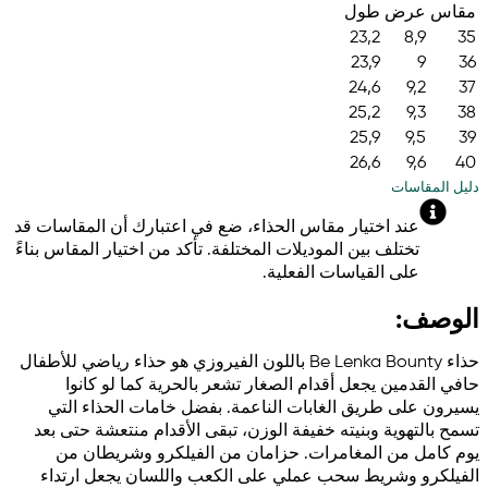
مقاس
عرض
طول
23,2
8,9
35
23,9
9
36
24,6
9,2
37
25,2
9,3
38
25,9
9,5
39
26,6
9,6
40
دليل المقاسات
عند اختيار مقاس الحذاء، ضع في اعتبارك أن المقاسات قد
تختلف بين الموديلات المختلفة. تأكد من اختيار المقاس بناءً
على القياسات الفعلية.
الوصف:
حذاء Be Lenka Bounty باللون الفيروزي هو حذاء رياضي للأطفال
حافي القدمين يجعل أقدام الصغار تشعر بالحرية كما لو كانوا
يسيرون على طريق الغابات الناعمة. بفضل خامات الحذاء التي
تسمح بالتهوية وبنيته خفيفة الوزن، تبقى الأقدام منتعشة حتى بعد
يوم كامل من المغامرات. حزامان من الفيلكرو وشريطان من
الفيلكرو وشريط سحب عملي على الكعب واللسان يجعل ارتداء