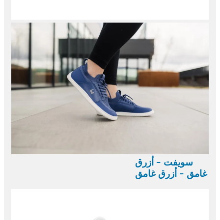
سويفت - أزرق
غامق - أزرق غامق