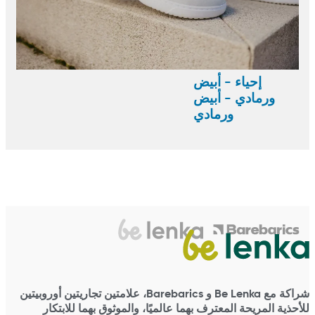
إحياء - أبيض
ورمادي - أبيض
ورمادي
شراكة مع Be Lenka و Barebarics، علامتين تجاريتين أوروبيتين
للأحذية المريحة المعترف بهما عالميًا، والموثوق بهما للابتكار