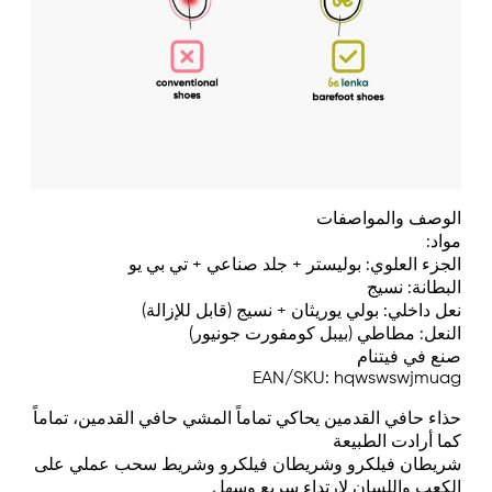
الوصف والمواصفات
مواد:
الجزء العلوي: بوليستر + جلد صناعي + تي بي يو
البطانة: نسيج
نعل داخلي: بولي يوريثان + نسيج (قابل للإزالة)
النعل: مطاطي (بيبل كومفورت جونيور)
صنع في فيتنام
EAN/SKU: hqwswswjmuag
حذاء حافي القدمين يحاكي تماماً المشي حافي القدمين، تماماً
كما أرادت الطبيعة
شريطان فيلكرو وشريطان فيلكرو وشريط سحب عملي على
الكعب واللسان لارتداء سريع وسهل