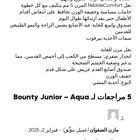
نعل PebbleComfort المرن 5 مم يتكيف مع كل خطوة
خامات مسامية وخفيفة الوزن تحافظ على انتعاش أقدام
الأطفال حتى بعد ارتدائها طوال اليوم
صندوق واسع للغاية عند الأصابع يضمن الراحة والنمو الطبيعي
للقدمين
سمات الأحذية بيرفوت:
نعل مرن للغاية
انحدار صفري: مسطح من الكعب إلى أخمص القدمين، مما
يدعم وضعية الجسم الصحيحة
صندوق أصابع القدم عريض على شكل قدم
خفيف الوزن
النوع: أحذية المشي
5 مراجعات لـ
Bounty Junior – Aqua
مازن الصفوان
(عميل موَثَّق)
-
فبراير 2، 2025