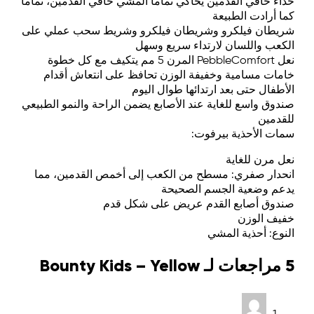
حذاء حافي القدمين يحاكي تماماً المشي حافي القدمين، تماماً
كما أرادت الطبيعة
شريطان فيلكرو وشريطان فيلكرو وشريط سحب عملي على
الكعب واللسان لارتداء سريع وسهل
نعل PebbleComfort المرن 5 مم يتكيف مع كل خطوة
خامات مسامية وخفيفة الوزن تحافظ على انتعاش أقدام
الأطفال حتى بعد ارتدائها طوال اليوم
صندوق واسع للغاية عند الأصابع يضمن الراحة والنمو الطبيعي
للقدمين
سمات الأحذية بيرفوت:
نعل مرن للغاية
انحدار صفري: مسطح من الكعب إلى أخمص القدمين، مما
يدعم وضعية الجسم الصحيحة
صندوق أصابع القدم عريض على شكل قدم
خفيف الوزن
النوع: أحذية المشي
5 مراجعات لـ
Bounty Kids – Yellow