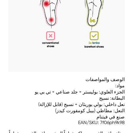
الوصف والمواصفات
مواد:
الجزء العلوي: بوليستر + جلد صناعي + تي بي يو
البطانة: نسيج
نعل داخلي: بولي يوريثان + نسيج (قابل للإزالة)
النعل: مطاطي (بيبل كومفورت كيدز)
صنع في فيتنام
EAN/SKU: 7f06ph9k98