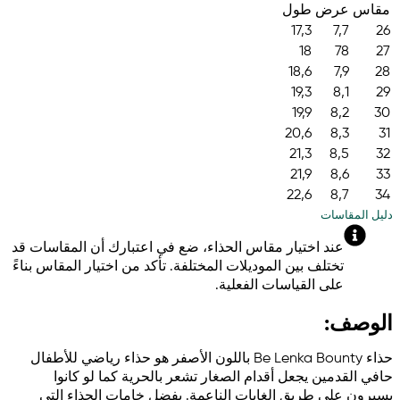
مقاس
عرض
طول
17,3
7,7
26
18
78
27
18,6
7,9
28
19,3
8,1
29
19,9
8,2
30
20,6
8,3
31
21,3
8,5
32
21,9
8,6
33
22,6
8,7
34
دليل المقاسات
عند اختيار مقاس الحذاء، ضع في اعتبارك أن المقاسات قد
تختلف بين الموديلات المختلفة. تأكد من اختيار المقاس بناءً
على القياسات الفعلية.
الوصف:
حذاء Be Lenka Bounty باللون الأصفر هو حذاء رياضي للأطفال
حافي القدمين يجعل أقدام الصغار تشعر بالحرية كما لو كانوا
يسيرون على طريق الغابات الناعمة. بفضل خامات الحذاء التي