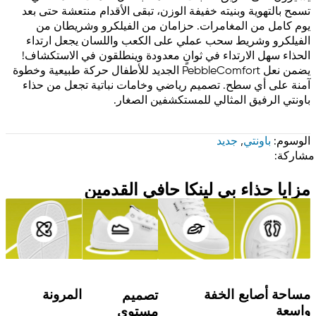
تسمح بالتهوية وبنيته خفيفة الوزن، تبقى الأقدام منتعشة حتى بعد
يوم كامل من المغامرات. حزامان من الفيلكرو وشريطان من
الفيلكرو وشريط سحب عملي على الكعب واللسان يجعل ارتداء
الحذاء سهل الارتداء في ثوانٍ معدودة وينطلقون في الاستكشاف!
يضمن نعل PebbleComfort الجديد للأطفال حركة طبيعية وخطوة
آمنة على أي سطح. تصميم رياضي وخامات نباتية تجعل من حذاء
باونتي الرفيق المثالي للمستكشفين الصغار.
الوسوم:
باونتي
,
جديد
مشاركة:
مزايا حذاء بي لينكا حافي القدمين
مساحة أصابع
المرونة
الخفة
تصميم
واسعة
مستوي