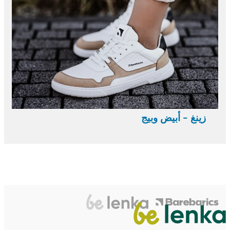
زينغ - أبيض وبيج