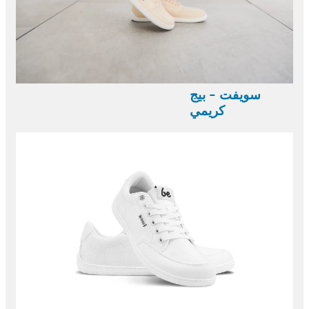
سويفت - بيج
كريمي