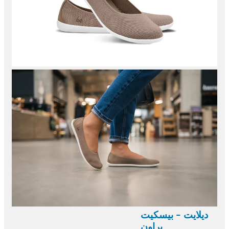
ديلايت - بيسكيت
براون